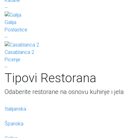
Kafane
--
Galija
Poslastice
--
Casablanca 2
Picerije
--
Tipovi Restorana
Odaberite restorane na osnovu kuhinje i jela
Italijanska
Španska