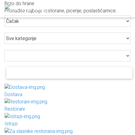
Brzo do hrane
Pronađite najbolje restorane, picerije, poslastičarnice...
PRETRAŽI
Dostava
Restorani
Istrazi