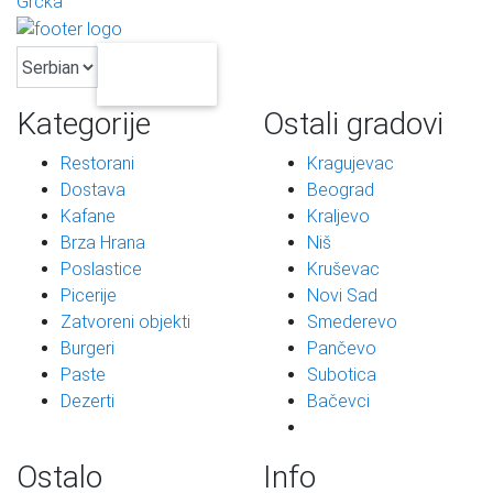
Grčka
SERBIAN
Kategorije
Ostali gradovi
Restorani
Kragujevac
Dostava
Beograd
Kafane
Kraljevo
Brza Hrana
Niš
Poslastice
Kruševac
Picerije
Novi Sad
Zatvoreni objekti
Smederevo
Burgeri
Pančevo
Paste
Subotica
Dezerti
Bačevci
Ostalo
Info