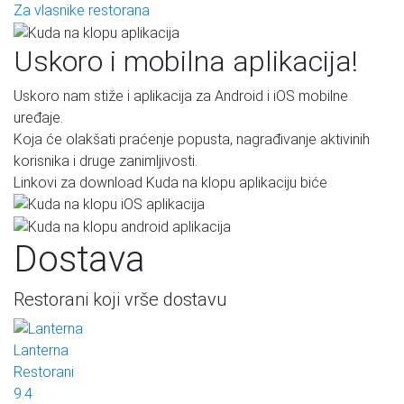
Za vlasnike restorana
Uskoro i mobilna aplikacija!
Uskoro nam stiže i aplikacija za Android i iOS mobilne
uređaje.
Koja će olakšati praćenje popusta, nagrađivanje aktivinih
korisnika i druge zanimljivosti.
Linkovi za download Kuda na klopu aplikaciju biće
Dostava
Restorani koji vrše dostavu
Lanterna
Restorani
9.4