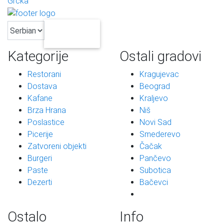
Grčka
SERBIAN
Kategorije
Ostali gradovi
Restorani
Kragujevac
Dostava
Beograd
Kafane
Kraljevo
Brza Hrana
Niš
Poslastice
Novi Sad
Picerije
Smederevo
Zatvoreni objekti
Čačak
Burgeri
Pančevo
Paste
Subotica
Dezerti
Bačevci
Ostalo
Info