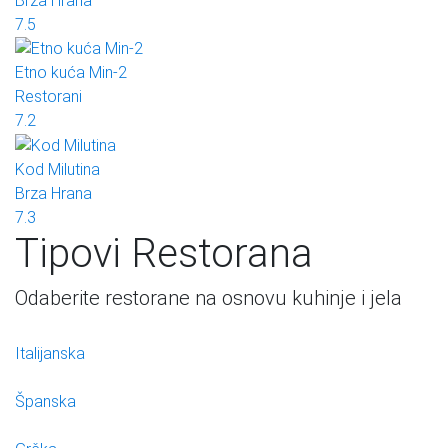
Brza Hrana
7.5
Etno kuća Min-2
Restorani
7.2
Kod Milutina
Brza Hrana
7.3
Tipovi Restorana
Odaberite restorane na osnovu kuhinje i jela
Italijanska
Španska