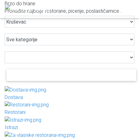
Brzo do hrane
Pronađite najbolje restorane, picerije, poslastičarnice...
PRETRAŽI
Dostava
Restorani
Istrazi