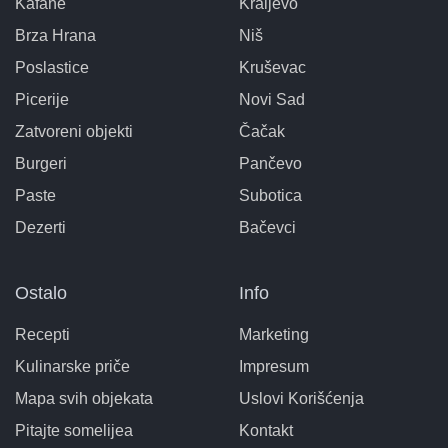
Kafane
Kraljevo
Brza Hrana
Niš
Poslastice
Kruševac
Picerije
Novi Sad
Zatvoreni objekti
Čačak
Burgeri
Pančevo
Paste
Subotica
Dezerti
Bačevci
Ostalo
Info
Recepti
Marketing
Kulinarske priče
Impresum
Mapa svih objekata
Uslovi Korišćenja
Pitajte somelijea
Kontakt