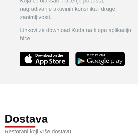
Koja će olakšati praćenje popusta,
nagrađivanje aktivinih korisnika i druge
zanimljivosti.
Linkovi za download Kuda na klopu aplikaciju
biće
Dostava
Restorani koji vrše dostavu