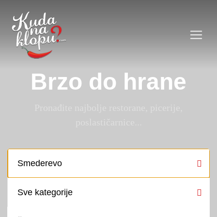
Brzo do hrane
Pronađite najbolje restorane, picerije,
poslastičarnice...
Smederevo
Sve kategorije