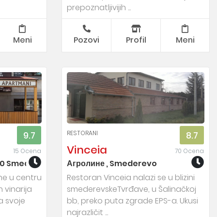
prepoznatljivijih ...
Meni
Pozovi
Profil
Meni
RESTORANI
9.7
8.7
Vinceia
15 Ocena
70 Ocena
300 Smederevo ,
Агролине , Smederevo
ne u centru
Restoran Vinceia nalazi se u blizini
 vinarija
smederevskeTvrđave, u Šalinačkoj
a svoje
bb, preko puta zgrade EPS-a. Ukusi
najrazličit ...