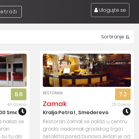
Ulogujte se
retraži
Sortiranje
RESTORANI
8.6
7.2
Zamak
40 Ocena
25 Ocena
300 Smederevo ,
Kralja Petra I , Smederevo
nalazi se
Restoran Zamak se nalazi u centru
eran
grada, nadomak gradskog trga i
e su tu da
šetališta pored Dunava.Jedan je od