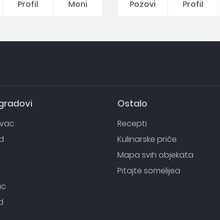
Profil
Meni
Pozovi
Profil
 gradovi
Ostalo
evac
Recepti
d
Kulinarske priče
o
Mapa svih objekata
Pitajte somelijea
ac
d