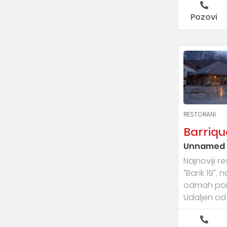
Pozovi
RESTORANI
Barriqu
Unnamed 
Najnoviji 
“Barik 19”,
odmah por
Udaljen od 