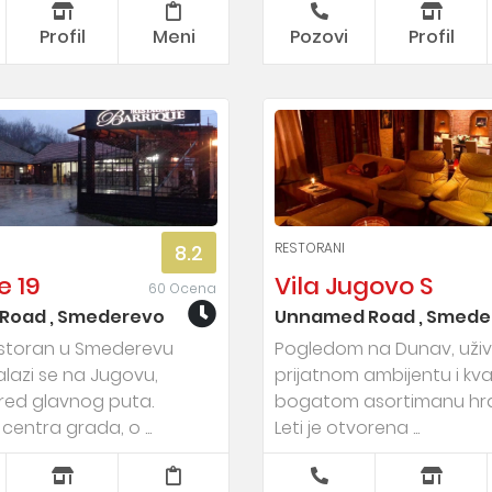
Profil
Meni
Pozovi
Profil
RESTORANI
8.2
e 19
Vila Jugovo S
60 Ocena
Road , Smederevo
Unnamed Road , Smede
restoran u Smederevu
Pogledom na Dunav, uži
 nalazi se na Jugovu,
prijatnom ambijentu i kva
ed glavnog puta.
bogatom asortimanu hran
centra grada, o ...
Leti je otvorena ...