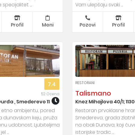
specijalitet ...
Vam ulepšaju svaki ...
Profil
Meni
Pozovi
Profil
RESTORANI
7.4
Talismano
52 Ocena
urđa , Smederevo 11300
Knez Mihajlova 40/1; 11
 etno ambijentu, pored
Restoran prvoklasne hra
na dunavskom keju, pruža
Smedereva, grada zlatnih
u udobnost. Ljubiteljima
na obali Dunava, koji čuv
l ...
istorijske tradic ...