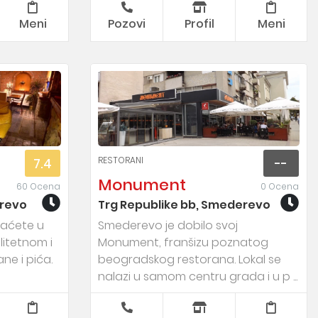
Meni
Pozovi
Profil
Meni
RESTORANI
7.4
--
Monument
60 Ocena
0 Ocena
revo
Trg Republike bb, Smederevo
vaćete u
Smederevo je dobilo svoj
litetnom i
Monument, franšizu poznatog
e i pića.
beogradskog restorana. Lokal se
nalazi u samom centru grada i u p ...