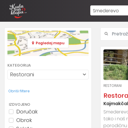
Smederevo
Pogledaj mapu
KATEGORIJA
Restorani
RESTORANI
Obriši filtere
Restora
Kajmakčal
IZDVOJENO
Doručak
Smederevo 
tako i naš
Obrok
porodičnu 