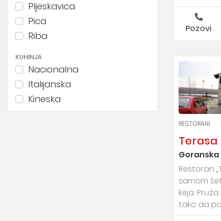
Pljeskavica
Pica
Pozovi
Riba
KUHINJA
Nacionalna
Italijanska
Kineska
Japanska
RESTORANI
Španska
Terasa
Grčka
Goranska 
Економични
Restoran „
samom šet
keja. Pruž
tako da pos