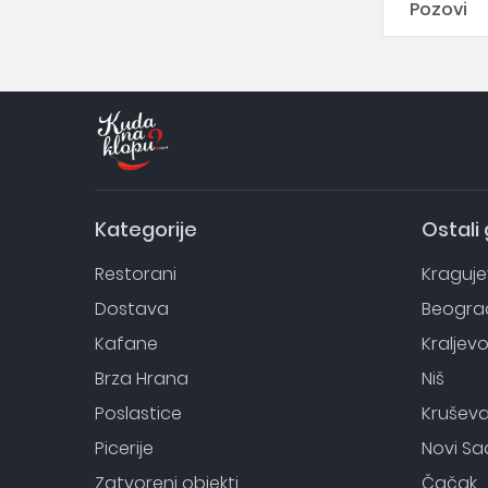
Pozovi
Kategorije
Ostali
Restorani
Kraguj
Dostava
Beogra
Kafane
Kraljev
Brza Hrana
Niš
Poslastice
Krušev
Picerije
Novi Sa
Zatvoreni objekti
Čačak