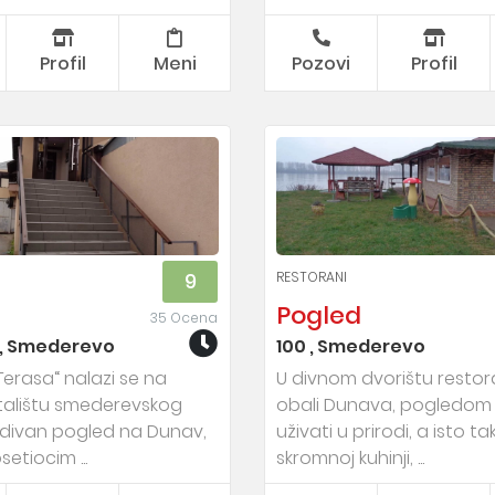
Profil
Meni
Pozovi
Profil
RESTORANI
9
Pogled
35 Ocena
, Smederevo
100 , Smederevo
Terasa“ nalazi se na
U divnom dvorištu resto
alištu smederevskog
obali Dunava, pogledom
a divan pogled na Dunav,
uživati u prirodi, a isto ta
etiocim ...
skromnoj kuhinji, ...