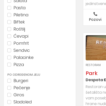
Salata
jedinstvene 
Pasta
Piletina
Pozovi
Biftek
Roštilj
Ćevapi
Pomfrit
Sendvic
Palacinke
Pizza
RESTORANI
Park
PO ODREĐENOM JELU
Despota Đ
Burgeri
Restoran u
Pečenje
šetališta 
Giros
vam posebn
Sladoled
hrane nudi je