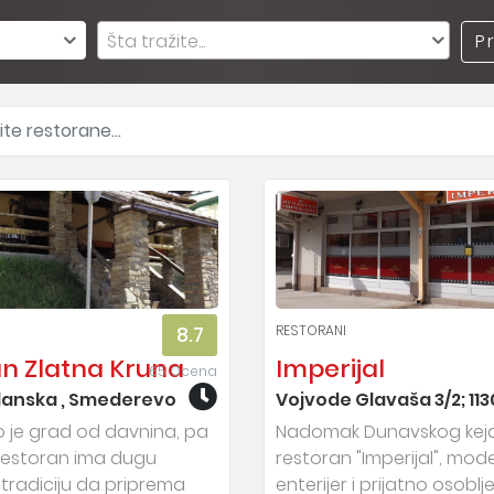
Šta tražite...
P
RESTORANI
8.7
n Zlatna Kruna
Imperijal
65 Ocena
anska , Smederevo
Vojvode Glavaša 3/2; 11
je grad od davnina, pa
Nadomak Dunavskog keja 
 restoran ima dugu
restoran "Imperijal", mod
tradiciju da priprema
enterijer i prijatno osoblj