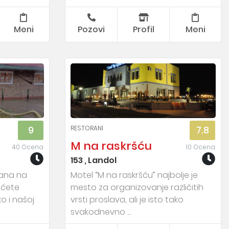
Meni
Pozovi
Profil
Meni
RESTORANI
9
7.8
M na raskršću
40 Ocena
10 Ocena
153 , Landol
rana na
Motel “M na raskršću” najbolje je
 ćete
mesto za organizovanje različitih
ko i našoj
vrsti proslava, ali je isto tako
svakodnevno ...