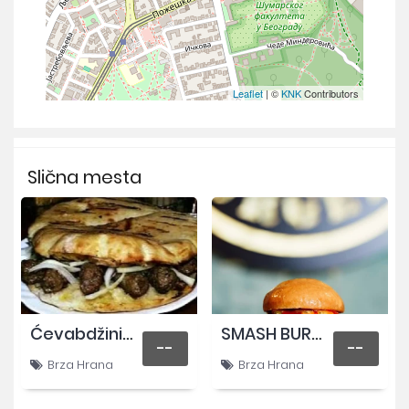
Leaflet
| ©
KNK
Contributors
Slična mesta
Ćevabdžinica Kastel
SMASH BURGERS Banovo brdo
--
--
Brza Hrana
Brza Hrana