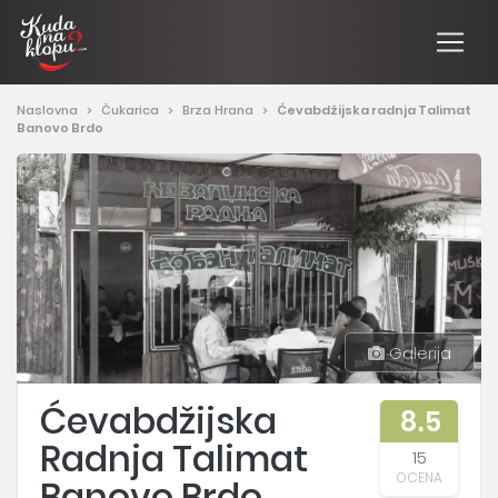
Naslovna
Čukarica
Brza Hrana
Ćevabdžijska radnja Talimat
Banovo Brdo
Galerija
Ćevabdžijska
8.5
Radnja Talimat
15
OCENA
Banovo Brdo