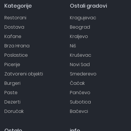
Kategorije
Ostali gradovi
Restorani
Kragujevac
Dostava
Beograd
Kafane
Kraljevo
Brza Hrana
Niš
Poslastice
Kruševac
Picerije
Novi Sad
Zatvoreni objekti
Smederevo
Burgeri
Čačak
Paste
Pančevo
Dezerti
Subotica
Doručak
Bačevci
Ostalo
info