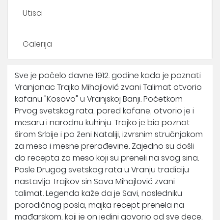
Utisci
Galerija
Sve je počelo davne 1912. godine kada je poznati
Vranjanac Trajko Mihajlović zvani Talimat otvorio
kafanu "Kosovo" u Vranjskoj Banji. Početkom
Prvog svetskog rata, pored kafane, otvorio je i
mesaru i narodnu kuhinju. Trajko je bio poznat
širom Srbije i po ženi Nataliji, izvrsnim stručnjakom
za meso i mesne prerađevine. Zajedno su došli
do recepta za meso koji su preneli na svog sina.
Posle Drugog svetskog rata u Vranju tradiciju
nastavlja Trajkov sin Sava Mihajlović zvani
talimat. Legenda kaže da je Savi, nasledniku
porodičnog posla, majka recept prenela na
mađarskom, koji je on jedini govorio od sve dece,