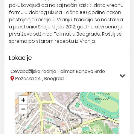
pokušavajući da na taj način zaštiti zlata vrednu
formulu dobrog ukusa. Tačno 100 godina nakon
postojanja roštilja u Vranju, tradicija se nastavila
u prestonici Srbije. U julu 2012. godine otvroena je
prva ževabdžinica Talimat u Beogradu. Roštilj se
sprema po starom receptu iz Vranja.
Lokacije
Ćevabdžijska radnja Talimat Banovo Brdo
Požeška 24 , Beograd
+
−