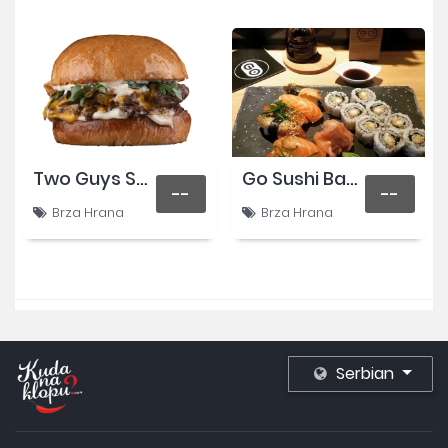
Two Guys Smash Burgers
Go Sushi Banovo Brdo
--
--
Brza Hrana
Brza Hrana
Serbian