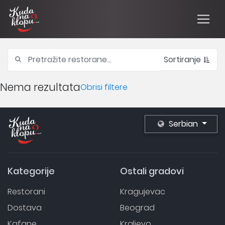
Sortiranje
Nema rezultata
Obrisi filtere
Serbian
Kategorije
Ostali gradovi
Restorani
Kragujevac
Dostava
Beograd
Kafane
Kraljevo