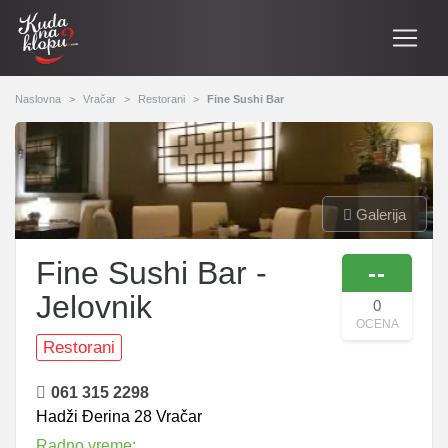
Naslovna
Vračar
Restorani
Fine Sushi Bar
Galerija
Fine Sushi Bar -
--
Jelovnik
0
OCENA
Restorani
061 315 2298
Hadži Đerina 28 Vračar
Radno vreme: