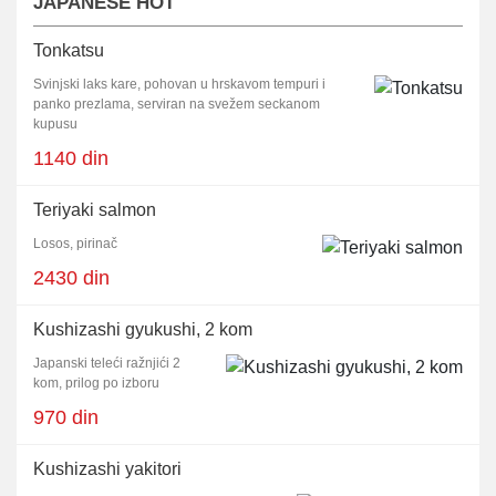
JAPANESE HOT
Tonkatsu
Svinjski laks kare, pohovan u hrskavom tempuri i
panko prezlama, serviran na svežem seckanom
kupusu
1140 din
Teriyaki salmon
Losos, pirinač
2430 din
Kushizashi gyukushi, 2 kom
Japanski teleći ražnjići 2
kom, prilog po izboru
970 din
Kushizashi yakitori