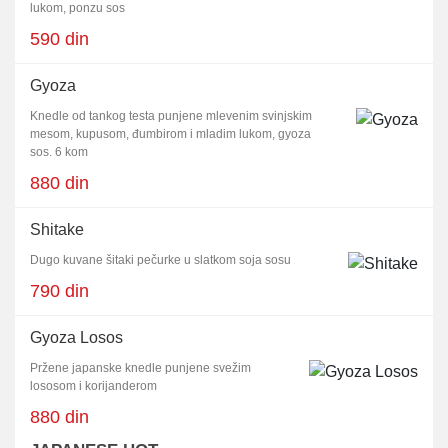
lukom, ponzu sos
590 din
Gyoza
Knedle od tankog testa punjene mlevenim svinjskim
mesom, kupusom, đumbirom i mladim lukom, gyoza
sos. 6 kom
880 din
Shitake
Dugo kuvane šitaki pečurke u slatkom soja sosu
790 din
Gyoza Losos
Pržene japanske knedle punjene svežim
lososom i korijanderom
880 din