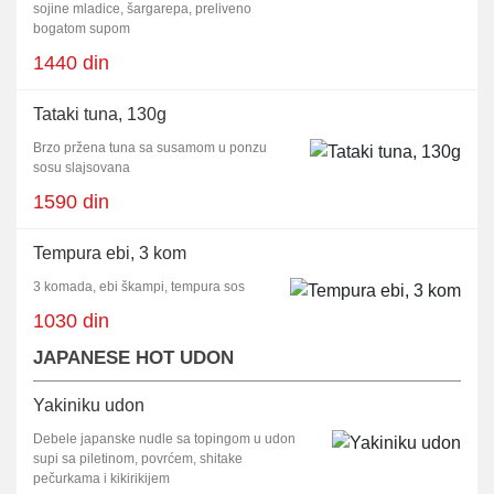
sojine mladice, šargarepa, preliveno
bogatom supom
1440 din
Tataki tuna, 130g
Brzo pržena tuna sa susamom u ponzu
sosu slajsovana
1590 din
Tempura ebi, 3 kom
3 komada, ebi škampi, tempura sos
1030 din
JAPANESE HOT UDON
Yakiniku udon
Debele japanske nudle sa topingom u udon
supi sa piletinom, povrćem, shitake
pečurkama i kikirikijem