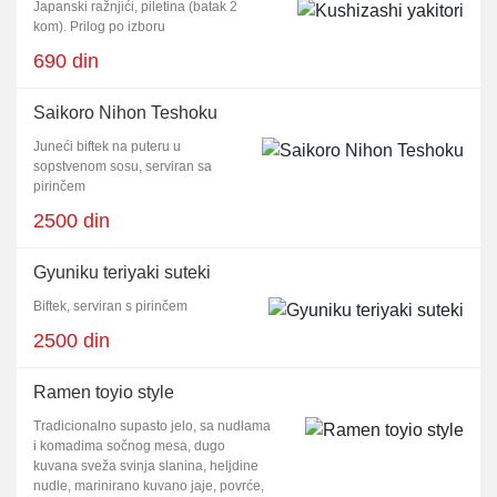
Japanski ražnjići, piletina (batak 2
kom). Prilog po izboru
690 din
Saikoro Nihon Teshoku
Juneći biftek na puteru u
sopstvenom sosu, serviran sa
pirinčem
2500 din
Gyuniku teriyaki suteki
Biftek, serviran s pirinčem
2500 din
Ramen toyio style
Tradicionalno supasto jelo, sa nudlama
i komadima sočnog mesa, dugo
kuvana sveža svinja slanina, heljdine
nudle, marinirano kuvano jaje, povrće,