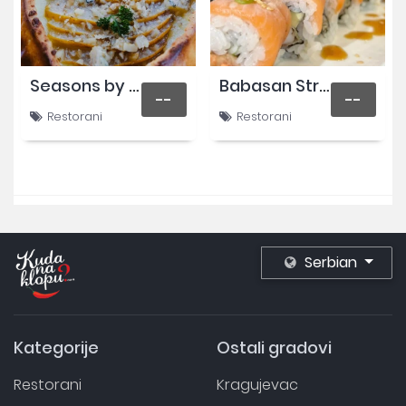
Seasons by Stories
Babasan Streetfood
--
--
Restorani
Restorani
Serbian
Kategorije
Ostali gradovi
Restorani
Kragujevac