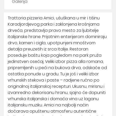
Galerija
Trattoria pizzeria Amici, ušuškana u mir i tišinu
Karadjordjevog parka i zaklonjena krošnjama
drveća, predstavlja pravo mesto za ljubitelje
italijanske hrane. Prijatnim enterijerom dominiraju
drvo, kamen i cigla, upotpunjeni mnoštvom
detalja preuzetih iz srca Italije. Restoran
poseduje baštu koja pogledom na park pruža
jedinstven osećaj. Veliki izbor pizza alla romana,
pripremljenih u peći na bukova drva, odskače od
ostatka ponude u gradu. Tu je još i veliki izbor
vrhunskih stekova i paste – radjene ručno po
originalnoj italijanskoj recepturi. Ukusnu, mirisnu i
izvanredno dekorisanu hranu, sjajno će dopuniti
vrhunska italijanska i domaća vina uz laganu
italijansku muziku. Amici na najbolji način
dočarava opuštenu atmosferu autentične