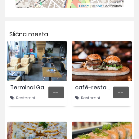
Leaflet
| ©
KNK
Contributors
Slična mesta
Terminal Gastro bar
café-restaurant VOULEZ-VOUS ÉTAGE
--
--
Restorani
Restorani