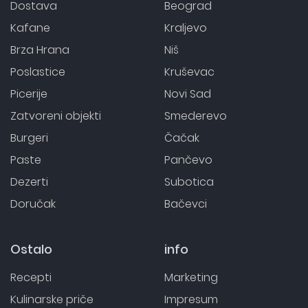
Dostava
Beograd
Kafane
Kraljevo
Brza Hrana
Niš
Poslastice
Kruševac
Picerije
Novi Sad
Zatvoreni objekti
Smederevo
Burgeri
Čačak
Paste
Pančevo
Dezerti
Subotica
Doručak
Bačevci
Ostalo
info
Recepti
Marketing
Kulinarske priče
Impresum