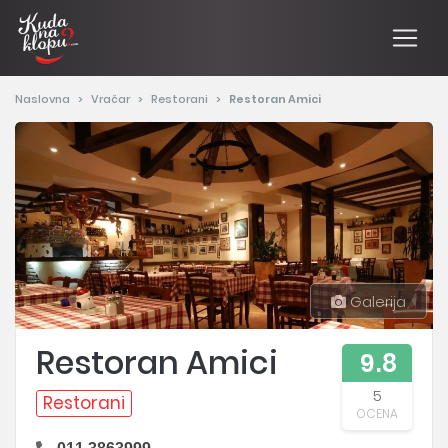
Naslovna
Vračar
Restorani
Restoran Amici
Galerija
Restoran Amici
9.8
5
Restorani
OCENA