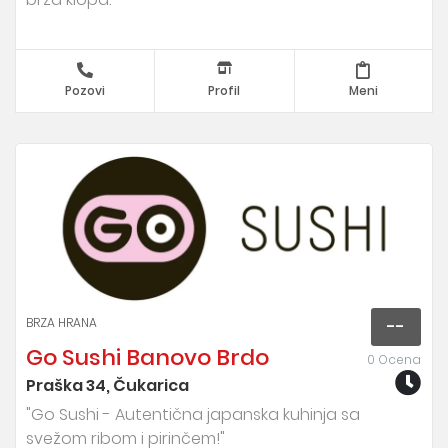
Pozovi
Profil
Meni
BRZA HRANA
--
Go Sushi Banovo Brdo
0 Ocena
Praška 34, Čukarica
"Go Sushi - Autentična japanska kuhinja sa
svežom ribom i pirinčem!"