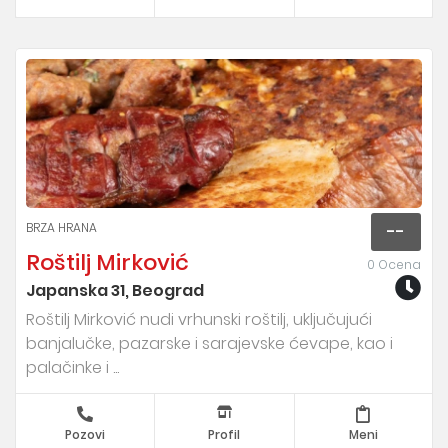
BRZA HRANA
--
Roštilj Mirković
0 Ocena
Japanska 31, Beograd
Roštilj Mirković nudi vrhunski roštilj, uključujući
banjalučke, pazarske i sarajevske ćevape, kao i
palačinke i ...
Pozovi
Profil
Meni