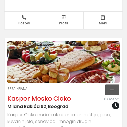
Pozovi
Profil
Meni
BRZA HRANA
--
Kasper Mesko Cicko
0 Ocena
Milana Rakića 62, Beograd
Kasper Cicko nudi širok asortiman roštilja, pica,
kuvanih jela, sendviča i mnogih drugih