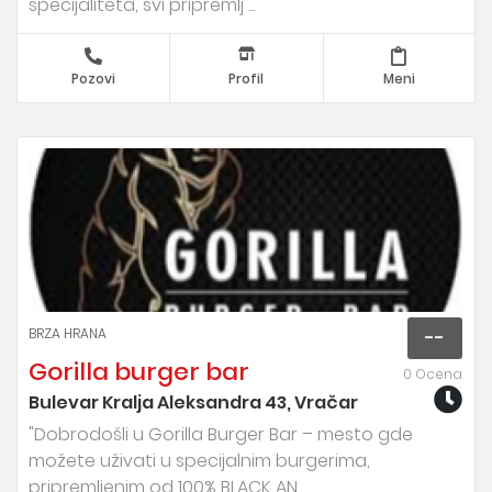
specijaliteta, svi pripremlj ...
Pozovi
Profil
Meni
BRZA HRANA
--
Gorilla burger bar
0 Ocena
Bulevar Kralja Aleksandra 43, Vračar
"Dobrodošli u Gorilla Burger Bar – mesto gde
možete uživati u specijalnim burgerima,
pripremljenim od 100% BLACK AN ...