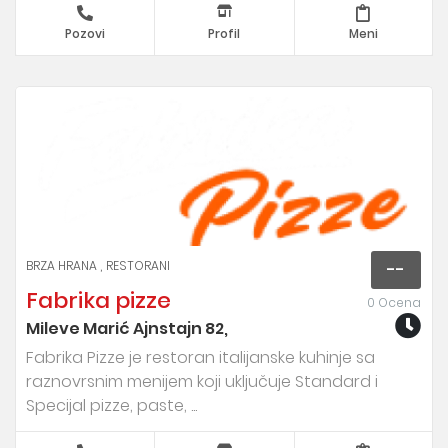
Pozovi
Profil
Meni
BRZA HRANA
RESTORANI
--
Fabrika pizze
0 Ocena
Mileve Marić Ajnstajn 82,
Fabrika Pizze je restoran italijanske kuhinje sa
raznovrsnim menijem koji uključuje Standard i
Specijal pizze, paste, ...