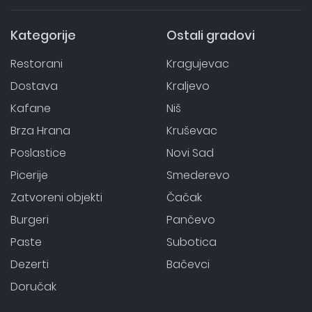
Kategorije
Ostali gradovi
Restorani
Kragujevac
Dostava
Kraljevo
Kafane
Niš
Brza Hrana
Kruševac
Poslastice
Novi Sad
Picerije
Smederevo
Zatvoreni objekti
Čačak
Burgeri
Pančevo
Paste
Subotica
Dezerti
Bačevci
Doručak