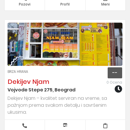
Pozovi
Profil
Meni
BRZA HRANA
--
Dekijev Njam
0 Ocena
Vojvode Stepe 275, Beograd
Dekijev Njam – kvalitet serviran na vreme, sa
pažnjom prema svakom detalju i savršenim
ukusima.