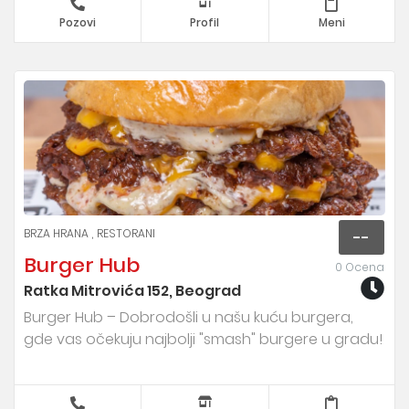
Pozovi
Profil
Meni
BRZA HRANA
RESTORANI
--
Burger Hub
0 Ocena
Ratka Mitrovića 152, Beograd
Burger Hub – Dobrodošli u našu kuću burgera,
gde vas očekuju najbolji "smash" burgere u gradu!