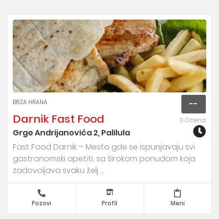
BRZA HRANA
--
Darnik Fast Food
0 Ocena
Grge Andrijanovića 2, Palilula
Fast Food Darnik – Mesto gde se ispunjavaju svi
gastronomski apetiti, sa širokom ponudom koja
zadovoljava svaku želj ...
Pozovi
Profil
Meni