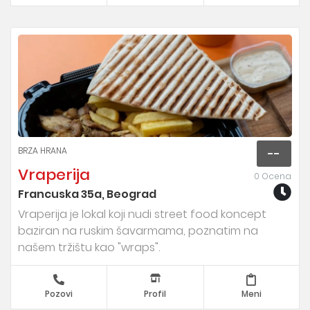
BRZA HRANA
--
Vraperija
0 Ocena
Francuska 35a, Beograd
Vraperija je lokal koji nudi street food koncept
baziran na ruskim šavarmama, poznatim na
našem tržištu kao "wraps".
Pozovi
Profil
Meni