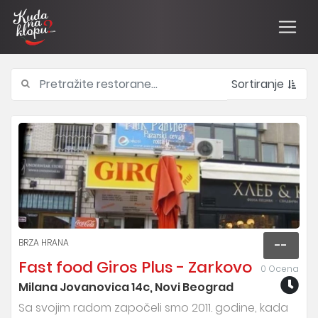
Sortiranje
BRZA HRANA
--
Fast food Giros Plus - Zarkovo
0 Ocena
Milana Jovanovica 14c, Novi Beograd
Sa svojim radom započeli smo 2011. godine, kada