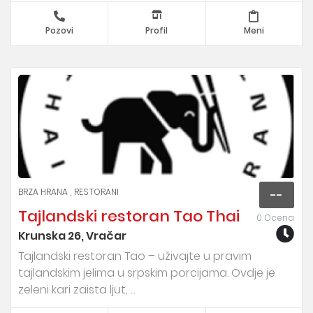
Pozovi
Profil
Meni
BRZA HRANA
RESTORANI
--
Tajlandski restoran Tao Thai
0 Ocena
Krunska 26, Vračar
Tajlandski restoran Tao – uživajte u pravim
tajlandskim jelima u srpskim porcijama. Ovdje je
zeleni kari zaista ljut, ...