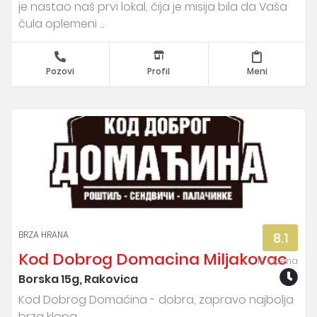
je nastao naš prvi lokal, čija je misija bila da Vaša
čula oplemeni ...
Pozovi
Profil
Meni
BRZA HRANA
8.1
Kod Dobrog Domacina Miljakovac
15 Ocena
Borska 15g, Rakovica
Kod Dobrog Domaćina - dobra, zapravo najbolja
brza klopa.