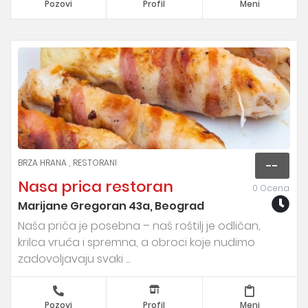
Pozovi
Profil
Meni
BRZA HRANA
RESTORANI
--
Nasa prica restoran
0 Ocena
Marijane Gregoran 43a, Beograd
Naša priča je posebna – naš roštilj je odličan,
krilca vruća i spremna, a obroci koje nudimo
zadovoljavaju svaki ...
Pozovi
Profil
Meni