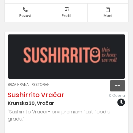
Pozovi
Profil
Meni
BRZA HRANA
RESTORANI
--
Sushirrito Vračar
0 Ocena
Krunska 30, Vračar
"Sushirrito Vracar- prvi premium fast food u
gradu."