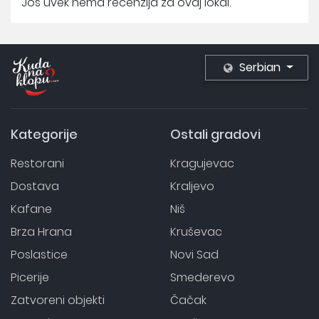
Još uvek nema recenzija za ovaj lokal.
Serbian
Kategorije
Ostali gradovi
Restorani
Kragujevac
Dostava
Kraljevo
Kafane
Niš
Brza Hrana
Kruševac
Poslastice
Novi Sad
Picerije
Smederevo
Zatvoreni objekti
Čačak