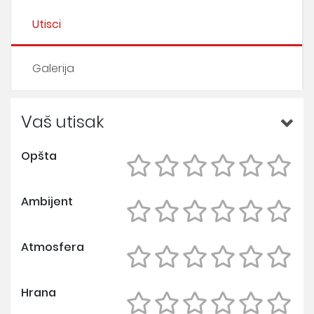
Utisci
Galerija
Vaš utisak
Opšta
Ambijent
Atmosfera
Hrana