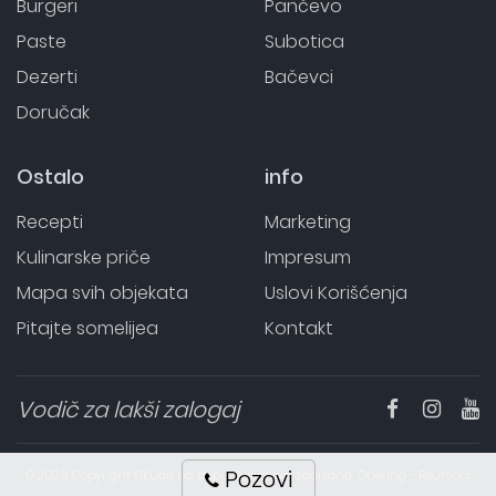
Burgeri
Pančevo
Paste
Subotica
Dezerti
Bačevci
Doručak
Ostalo
info
Recepti
Marketing
Kulinarske priče
Impresum
Mapa svih objekata
Uslovi Korišćenja
Pitajte somelijea
Kontakt
Vodič za lakši zalogaj
Pozovi
© 2026 Copyright ©Kuda na klopu. Sva prava zadržana. Onering - Reuniors