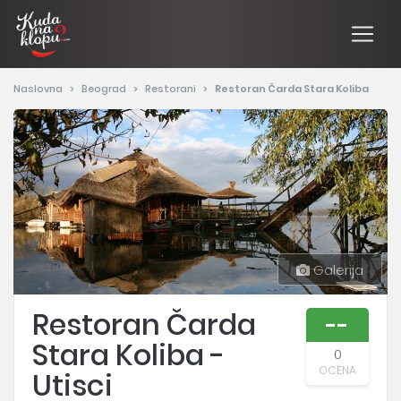
Naslovna
Beograd
Restorani
Restoran Čarda Stara Koliba
Galerija
Restoran Čarda
--
Stara Koliba -
0
OCENA
Utisci