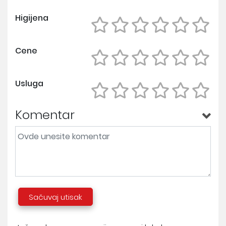
Higijena
Cene
Usluga
Komentar
Sačuvaj utisak