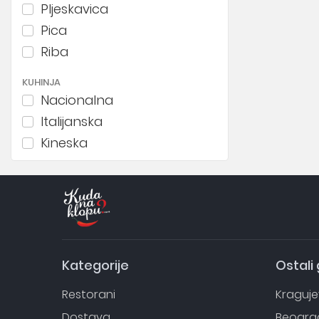
Pljeskavica
Pica
Riba
KUHINJA
Nacionalna
Italijanska
Kineska
Japanska
Španska
Grčka
Економични
Kategorije
Ostali
Restorani
Kraguj
Dostava
Beogra