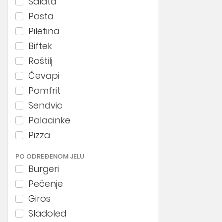
Salata
Pasta
Piletina
Biftek
Roštilj
Ćevapi
Pomfrit
Sendvic
Palacinke
Pizza
PO ODREĐENOM JELU
Burgeri
Pečenje
Giros
Sladoled