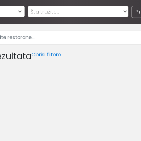
Šta tražite...
P
zultata
Obrisi filtere