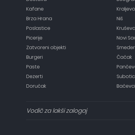
Kafane
Kraljev
Brza Hrana
Niš
Poslastice
Krušev
Picerije
Novi Sa
Zatvoreni objekti
Smeder
Burgeri
Čačak
Paste
Pančev
Dezerti
Suboti
Doručak
Bačevc
Vodič za lakši zalogaj