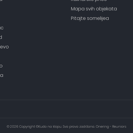
o
Mapa svih objekata
Pitajte somelijea
ac
d
evo
o
ca
i
© 2026 Copyright ©Kuda na klopu. Sva prava zadržana. Onering - Reuniors