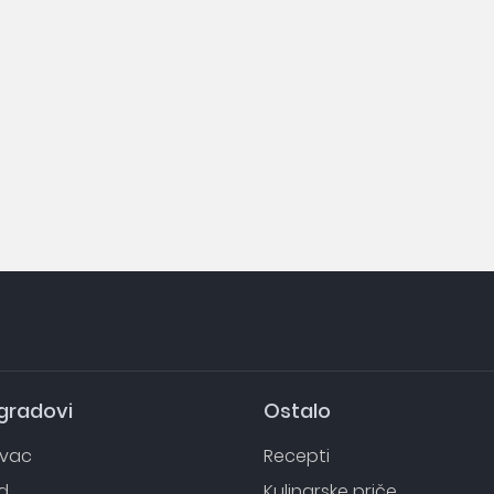
 gradovi
Ostalo
evac
Recepti
d
Kulinarske priče