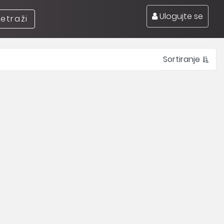
Ulogujte se
retraži
Sortiranje