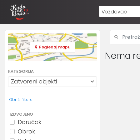
Voždovac
Pogledaj mapu
Nema re
KATEGORIJA
Zatvoreni objekti
Obriši filtere
IZDVOJENO
Doručak
Obrok